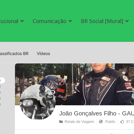
tucional
Comunicação
BR Social [Mural]
lassificados BR
Vídeos
0
0
0
0
0
João Gonçalves Filho - GA
Relato de Viagem
Public
37 Cu