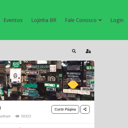
Eventos
Lojinha BR
Fale Conosco
Login
Search
Sign In
U
Curtir Página
rtiram
50323