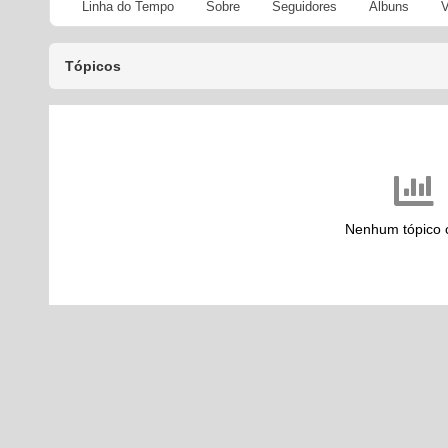
Linha do Tempo
Sobre
Seguidores
Álbuns
V
Tópicos
Nenhum tópico 