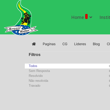
Home
Insti
Paginas
CG
Lideres
Blog
C
Home
Filtros
Todos
Sem Resposta
Resolvido
Não resolvida
Travado