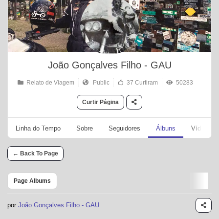
João Gonçalves Filho - GAU
Relato de Viagem
Public
37 Curtiram
50283
Curtir Página
Linha do Tempo
Sobre
Seguidores
Álbuns
Vídeos
← Back To Page
Page Albums
por
João Gonçalves Filho - GAU