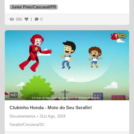
Junior Pires/Cascavel/PR
986
1
0
N/D
Clubinho Honda - Moto do Seu Serafín!
Documentarios
•
31st Ago, 2024
Serafin/Criciúma/SC