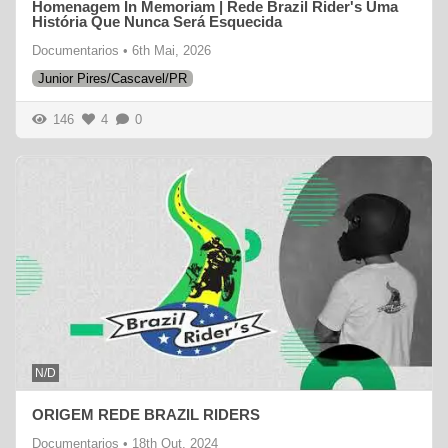
Homenagem In Memoriam | Rede Brazil Rider's Uma
História Que Nunca Será Esquecida
Documentarios
•
6th Mai, 2026
Junior Pires/Cascavel/PR
146
4
0
N/D
ORIGEM REDE BRAZIL RIDERS
Documentarios
•
18th Out, 2024