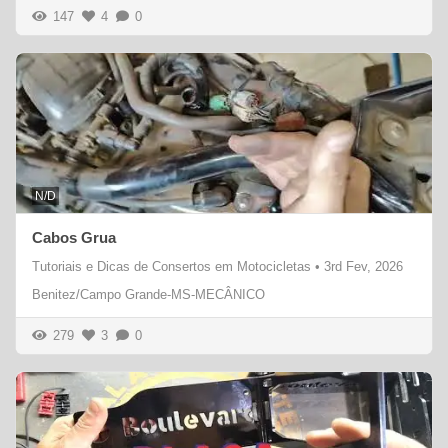
147
4
0
N/D
Cabos Grua
Tutoriais e Dicas de Consertos em Motocicletas
•
3rd Fev, 2026
Benitez/Campo Grande-MS-MECÂNICO
279
3
0