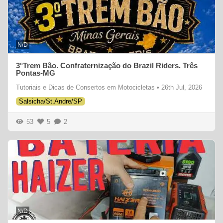
N/D
3°Trem Bão. Confraternização do Brazil Riders. Três
Pontas-MG
Tutoriais e Dicas de Consertos em Motocicletas
•
26th Jul, 2026
Salsicha/St.Andre/SP
53
5
2
N/D