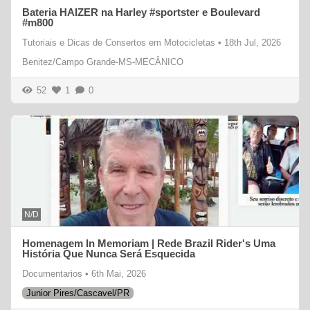
Bateria HAIZER na Harley #sportster e Boulevard
#m800
Tutoriais e Dicas de Consertos em Motocicletas
•
18th Jul, 2026
Benitez/Campo Grande-MS-MECÂNICO
52
1
0
N/D
Homenagem In Memoriam | Rede Brazil Rider's Uma
História Que Nunca Será Esquecida
Documentarios
•
6th Mai, 2026
Junior Pires/Cascavel/PR