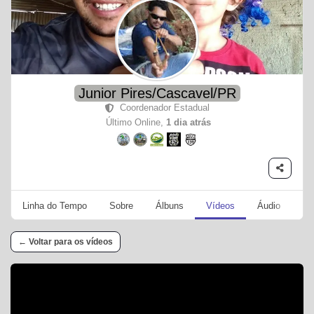
Junior Pires/Cascavel/PR
Coordenador Estadual
Último Online,
1 dia atrás
Linha do Tempo
Sobre
Álbuns
Vídeos
Áudio
Se
← Voltar para os vídeos