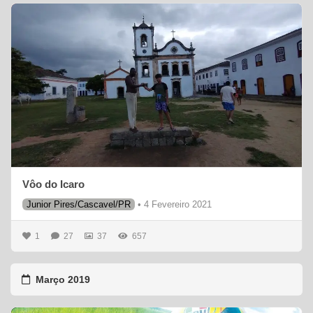
Vôo do Icaro
Junior Pires/Cascavel/PR
•
4 Fevereiro 2021
1
27
37
657
Março 2019