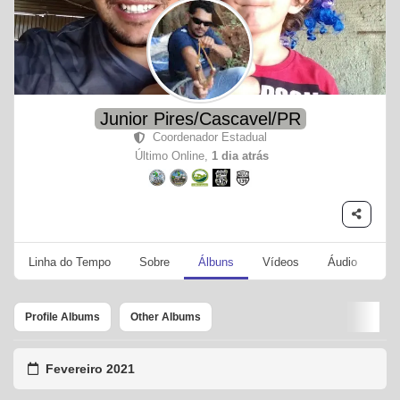
Junior Pires/Cascavel/PR
Coordenador Estadual
Último Online,
1 dia atrás
Linha do Tempo
Sobre
Álbuns
Vídeos
Áudio
Se
Profile Albums
Other Albums
Fevereiro 2021