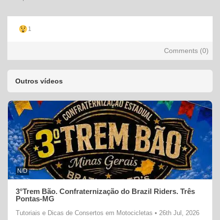
1
Comments (
0
)
Outros vídeos
N/D
3°Trem Bão. Confraternização do Brazil Riders. Três
Pontas-MG
Tutoriais e Dicas de Consertos em Motocicletas
•
26th Jul, 2026