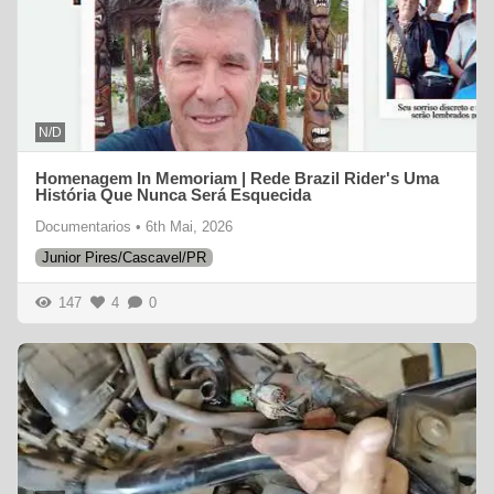
N/D
Homenagem In Memoriam | Rede Brazil Rider's Uma
História Que Nunca Será Esquecida
Documentarios
•
6th Mai, 2026
Junior Pires/Cascavel/PR
147
4
0