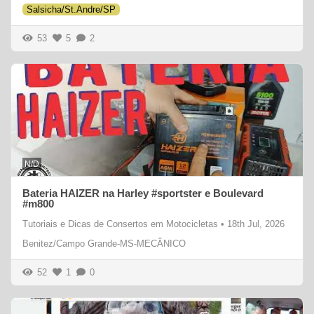
Salsicha/St.Andre/SP
53
5
2
N/D
Bateria HAIZER na Harley #sportster e Boulevard
#m800
Tutoriais e Dicas de Consertos em Motocicletas
•
18th Jul, 2026
Benitez/Campo Grande-MS-MECÂNICO
52
1
0