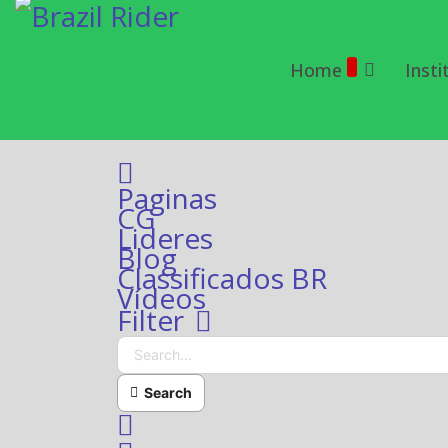
Home
Insti
Home
Paginas
CG
Lideres
Blog
Classificados BR
Vídeos
Search...
Filter
Search
x