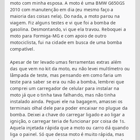
moto com minha esposa. A moto é uma BMW G650GS
2010 com manutenção em dia (eu mesmo faço a
maioria das coisas nela). Do nada, a moto parou na
viagem. Fiz alguns testes e vi que foi a bomba de
gasolina. Desmontando, vi que ela travou. Reboquei a
moto para Formiga-MG e com apoio de outro
motociclista, fui na cidade em busca de uma bomba
compatível.
Apesar de ter levado umas ferramentas extras além
das que vem no kit da moto, eu não levei multímetro ou
lâmpada de teste, mas pensando em como faria um
teste para saber se era ou não a bomba, lembrei que
comprei um carregador de celular para instalar na
moto já que o tinha tava falhando, mas não tinha
instalado ainda. Peguei ele na bagagem, amassei os
terminais olhal dele para poder encaixar no plugue da
bomba. Deixei a chave do carregar ligado e ao ligar a
ignição, o carregar teria de funcionar por coisa de 1s.
Aquela injetada rápida que a moto ou carro dá quando
liga o painel. Só que dessa moto é muito rápida, mas