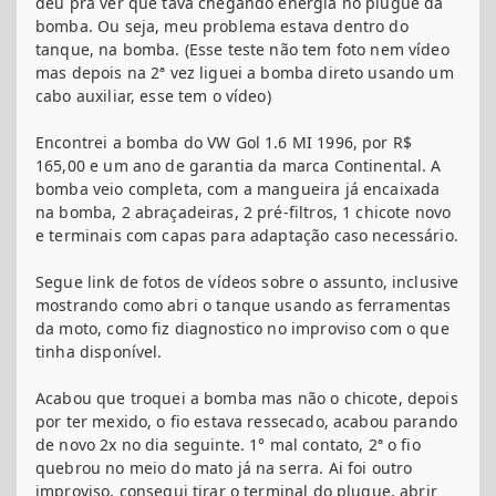
deu pra ver que tava chegando energia no plugue da
bomba. Ou seja, meu problema estava dentro do
tanque, na bomba. (Esse teste não tem foto nem vídeo
mas depois na 2ª vez liguei a bomba direto usando um
cabo auxiliar, esse tem o vídeo)
Encontrei a bomba do VW Gol 1.6 MI 1996, por R$
165,00 e um ano de garantia da marca Continental. A
bomba veio completa, com a mangueira já encaixada
na bomba, 2 abraçadeiras, 2 pré-filtros, 1 chicote novo
e terminais com capas para adaptação caso necessário.
Segue link de fotos de vídeos sobre o assunto, inclusive
mostrando como abri o tanque usando as ferramentas
da moto, como fiz diagnostico no improviso com o que
tinha disponível.
Acabou que troquei a bomba mas não o chicote, depois
por ter mexido, o fio estava ressecado, acabou parando
de novo 2x no dia seguinte. 1° mal contato, 2ª o fio
quebrou no meio do mato já na serra. Ai foi outro
improviso, consegui tirar o terminal do plugue, abrir