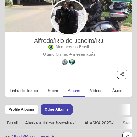
Alfredo/Rio de Janeiro/RJ
Membros no Brasil
Último Online,
4 meses atrás
Linha do Tempo
Sobre
Álbuns
Vídeos
Áudio
Se
Profile Albums
Other Albums
Brasil
Alaska a última fronteira.-1
ALASKA 2025-1
Sem Tí
por
Alfredo/Rio de Janeiro/RJ