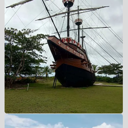
0
0
0