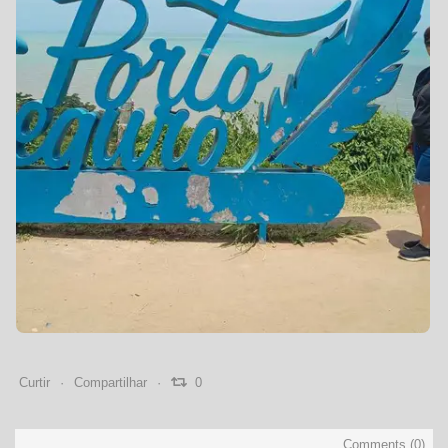
0
0
0
Curtir
Compartilhar
0
Comments (
0
)