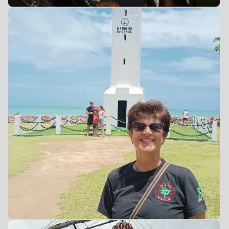
0
0
0