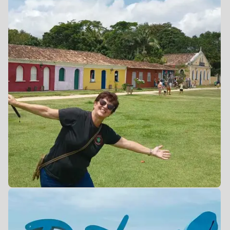
0
0
0