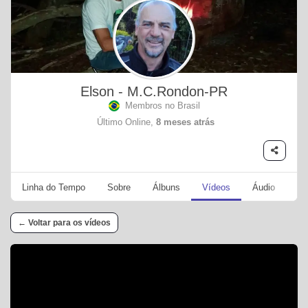
Elson - M.C.Rondon-PR
Membros no Brasil
Último Online,
8 meses atrás
Linha do Tempo
Sobre
Álbuns
Vídeos
Áudio
Se
← Voltar para os vídeos