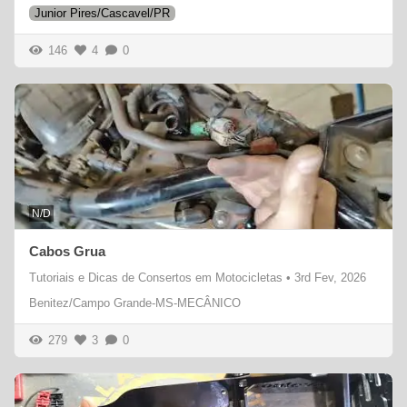
Junior Pires/Cascavel/PR
146
4
0
N/D
Cabos Grua
Tutoriais e Dicas de Consertos em Motocicletas
•
3rd Fev, 2026
Benitez/Campo Grande-MS-MECÂNICO
279
3
0