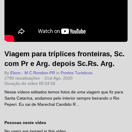
Viagem para tríplices fronteiras, Sc.
com Pr e Arg. depois Sc.Rs. Arg.
By
Elson - M.C.Rondon-PR
in
Pontos Turisticos
2790 visualizações
21st Ago, 2020
Duração do vídeo 00:04:56
Nesse vídeos editados temos fotos de uma viagem que fiz para
Santa Catarina, andamos pelo interior sempre beirando o Rio
Peperi. Eu sai de Marechal Candido R...
Pessoas neste vídeo
No users are tagged in this video