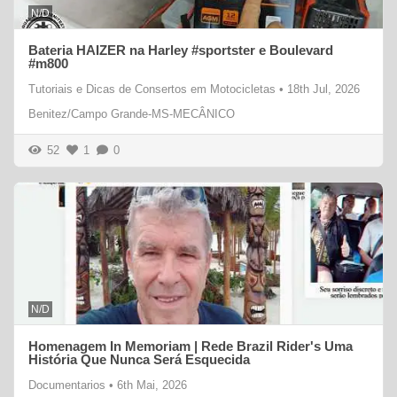
N/D
Bateria HAIZER na Harley #sportster e Boulevard
#m800
Tutoriais e Dicas de Consertos em Motocicletas
•
18th Jul, 2026
Benitez/Campo Grande-MS-MECÂNICO
52
1
0
N/D
Homenagem In Memoriam | Rede Brazil Rider's Uma
História Que Nunca Será Esquecida
Documentarios
•
6th Mai, 2026