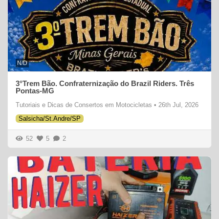
N/D
3°Trem Bão. Confraternização do Brazil Riders. Três
Pontas-MG
Tutoriais e Dicas de Consertos em Motocicletas
•
26th Jul, 2026
Salsicha/St.Andre/SP
52
5
2