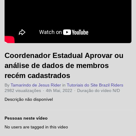
Coordenador Estadual Aprovar ou
análise de dados de membros
recém cadastrados
By
Tamarindo de Jesus Rider
in
Tutoriais do Site Brazil Riders
2982 visualizações
4th Mai, 2022
Duração do vídeo N/D
Descrição não disponível
Pessoas neste vídeo
No users are tagged in this video