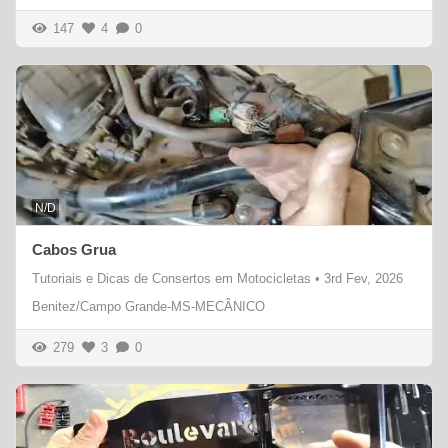
147
4
0
N/D
Cabos Grua
Tutoriais e Dicas de Consertos em Motocicletas
•
3rd Fev, 2026
Benitez/Campo Grande-MS-MECÂNICO
279
3
0