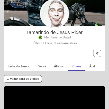
Tamarindo de Jesus Rider
Membros no Brasil
Último Online,
1 semana atrás
Linha do Tempo
Sobre
Álbuns
Vídeos
Áudio
Se
← Voltar para os vídeos