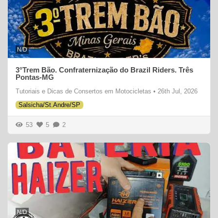
N/D
3°Trem Bão. Confraternização do Brazil Riders. Três
Pontas-MG
Tutoriais e Dicas de Consertos em Motocicletas
•
26th Jul, 2026
Salsicha/St.Andre/SP
53
5
2
N/D