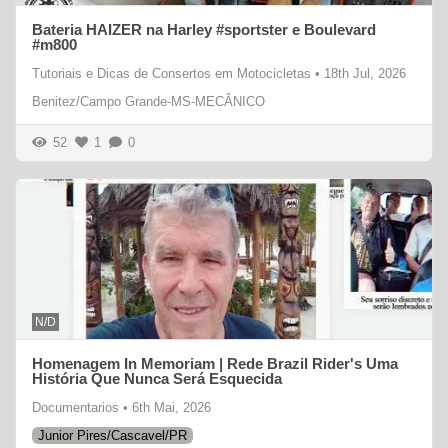
Bateria HAIZER na Harley #sportster e Boulevard
#m800
Tutoriais e Dicas de Consertos em Motocicletas
•
18th Jul, 2026
Benitez/Campo Grande-MS-MECÂNICO
52
1
0
N/D
Homenagem In Memoriam | Rede Brazil Rider's Uma
História Que Nunca Será Esquecida
Documentarios
•
6th Mai, 2026
Junior Pires/Cascavel/PR