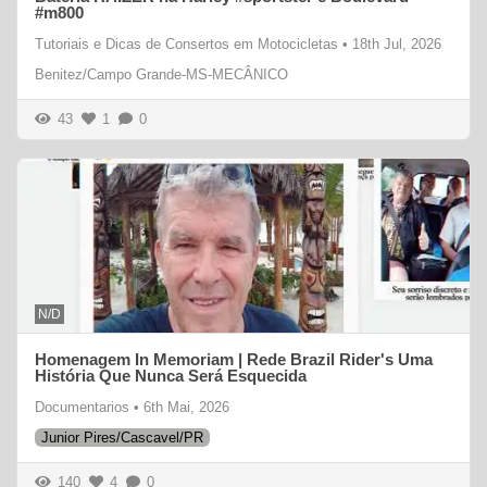
#m800
Tutoriais e Dicas de Consertos em Motocicletas
•
18th Jul, 2026
Benitez/Campo Grande-MS-MECÂNICO
43
1
0
N/D
Homenagem In Memoriam | Rede Brazil Rider's Uma
História Que Nunca Será Esquecida
Documentarios
•
6th Mai, 2026
Junior Pires/Cascavel/PR
140
4
0