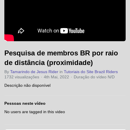
Pesquisa de membros BR por raio
de distância (proximidade)
By
Tamarindo de Jesus Rider
in
Tutoriais do Site Brazil Riders
1732 visualizações
4th Mai, 2022
Duração do vídeo N/D
Descrição não disponível
Pessoas neste vídeo
No users are tagged in this video