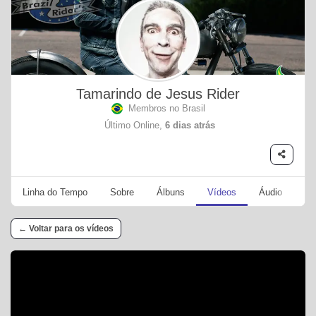
Tamarindo de Jesus Rider
Membros no Brasil
Último Online,
6 dias atrás
Linha do Tempo
Sobre
Álbuns
Vídeos
Áudio
Se
← Voltar para os vídeos