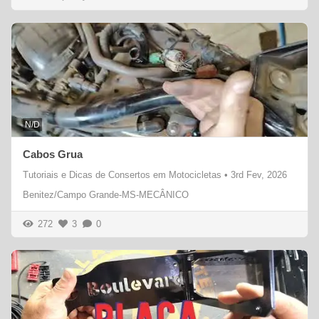
N/D
Cabos Grua
Tutoriais e Dicas de Consertos em Motocicletas
•
3rd Fev, 2026
Benitez/Campo Grande-MS-MECÂNICO
272
3
0