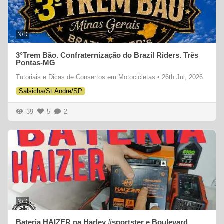
N/D
3°Trem Bão. Confraternização do Brazil Riders. Três
Pontas-MG
Tutoriais e Dicas de Consertos em Motocicletas
•
26th Jul, 2026
Salsicha/St.Andre/SP
39
5
2
N/D
Bateria HAIZER na Harley #sportster e Boulevard