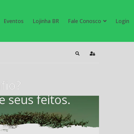
Eventos
Lojinha BR
Fale Conosco
Login
Search
Sign In
fio?
 seus feitos.