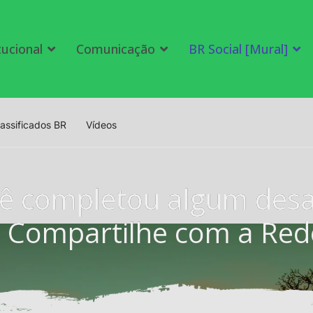
tucional
Comunicação
BR Social [Mural]
lassificados BR
Vídeos
ê completou algum desa
e Compartilhe com a Rede