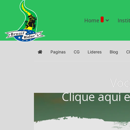
Home
Insti
Paginas
CG
Lideres
Blog
C
Home
Voc
Clique aqui 