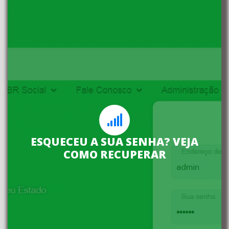
Não fique sem acessar o site
Clique abaixo e saiba como
recuperar sua senha, é
ESQUECEU A SUA SENHA? VEJA
COMO RECUPERAR
rapidinho.