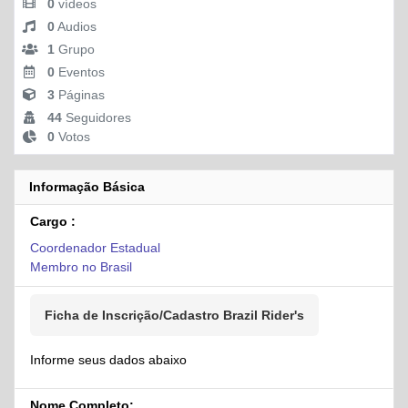
0
vídeos
0
Audios
1
Grupo
0
Eventos
3
Páginas
44
Seguidores
0
Votos
Informação Básica
Cargo :
Coordenador Estadual
Membro no Brasil
Ficha de Inscrição/Cadastro Brazil Rider's
Informe seus dados abaixo
Nome Completo: