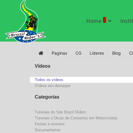
Home
Insti
Paginas
CG
Lideres
Blog
C
Home
Vídeos
Todos os vídeos
Vídeos em destaque
Categorias
Tutoriais do Site Brazil Riders
Tutoriais e Dicas de Consertos em Motocicletas
Festas e eventos
Documentarios