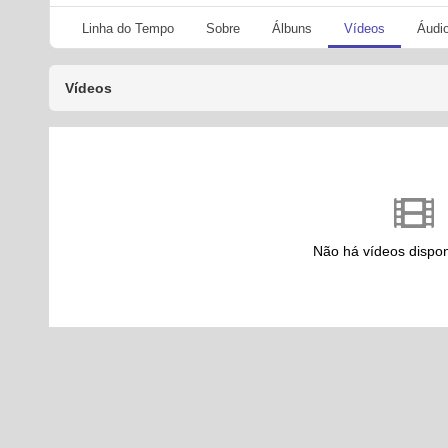
Linha do Tempo
Sobre
Álbuns
Vídeos
Áudi
Vídeos
Não há vídeos dispon