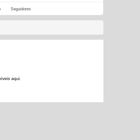
o
Seguidores
íveis aqui.