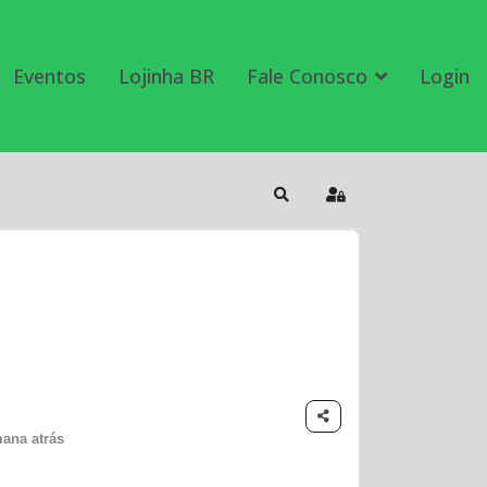
Eventos
Lojinha BR
Fale Conosco
Login
Search
Sign In
ana atrás